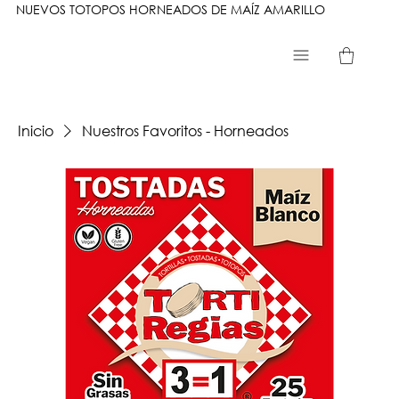
NUEVOS TOTOPOS HORNEADOS DE MAÍZ AMARILLO
Inicio
Nuestros Favoritos - Horneados