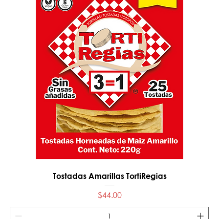
Tostadas Amarillas TortiRegias
Precio
$44.00